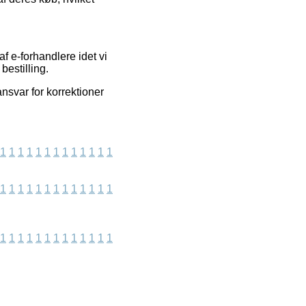
f e-forhandlere idet vi
bestilling.
nsvar for korrektioner
1
1
1
1
1
1
1
1
1
1
1
1
1
1
1
1
1
1
1
1
1
1
1
1
1
1
1
1
1
1
1
1
1
1
1
1
1
1
1