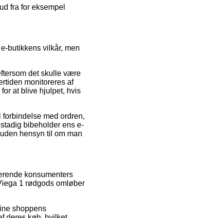
lbud fra for eksempel
 e-butikkens vilkår, men
eftersom det skulle være
ertiden monitoreres af
r at blive hjulpet, hvis
i forbindelse med ordren,
n stadig bibeholder ens e-
r, uden hensyn til om man
sterende konsumenters
 Viega 1 rødgods omløber
nline shoppens
f deres køb, hvilket