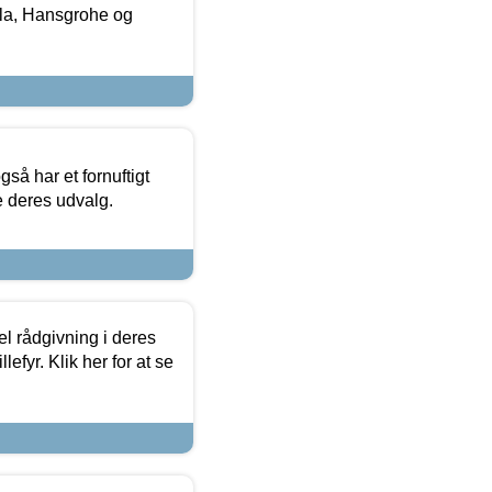
la, Hansgrohe og
så har et fornuftigt
se deres udvalg.
el rådgivning i deres
efyr. Klik her for at se