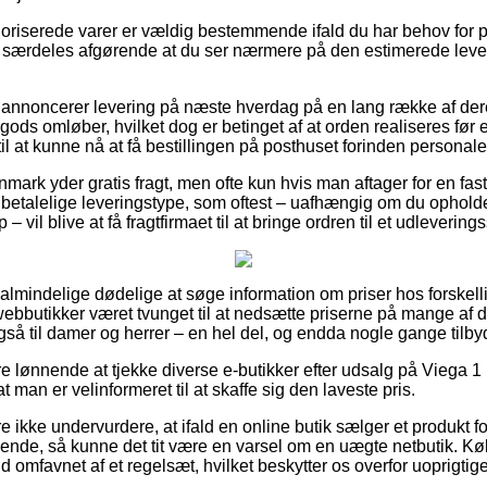
oriserede varer er vældig bestemmende ifald du har behov for 
 særdeles afgørende at du ser nærmere på den estimerede leve
r annoncerer levering på næste hverdag på en lang række af de
ds omløber, hvilket dog er betinget af at orden realiseres før e
til at kunne nå at få bestillingen på posthuset forinden personale
anmark yder gratis fragt, men ofte kun hvis man aftager for en fast
 betalelige leveringstype, som oftest – uafhængig om du opholde
 vil blive at få fragtfirmaet til at bringe ordren til et udlevering
 almindelige dødelige at søge information om priser hos forskelli
webbutikker været tvunget til at nedsætte priserne på mange af d
så til damer og herrer – en hel del, og endda nogle gange tilbyde
re lønnende at tjekke diverse e-butikker efter udsalg på Viega 
at man er velinformeret til at skaffe sig den laveste pris.
 ikke undervurdere, at ifald en online butik sælger et produkt f
agende, så kunne det tit være en varsel om en uægte netbutik.
ald omfavnet af et regelsæt, hvilket beskytter os overfor uoprigtige