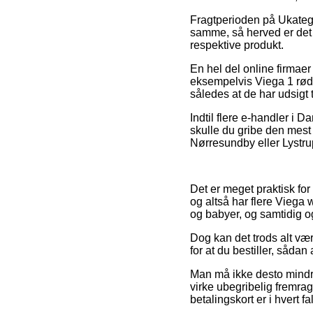
Fragtperioden på Ukateg
samme, så herved er det
respektive produkt.
En hel del online firmae
eksempelvis Viega 1 rødgo
således at de har udsigt 
Indtil flere e-handler i D
skulle du gribe den mest
Nørresundby eller Lystrup –
Det er meget praktisk for
og altså har flere Viega 
og babyer, og samtidig og
Dog kan det trods alt væ
for at du bestiller, sådan 
Man må ikke desto mindre
virke ubegribelig fremr
betalingskort er i hvert f