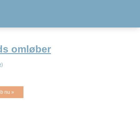
ds omløber
e)
b nu »