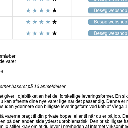
Besøg webshop
Besøg webshop
Besøg webshop
omløber
de varer
08
jerner baseret på
16
anmeldelser
t giver i øjeblikket en hel del forskellige leveringsformer. En sik
du kan afhente dine nye varer lige når det passer dig. Denne er
suden ydermere den billigste leveringsform ved køb af Viega 
å varerne bragt til din private bopæl eller til når du er på job. 
n på den anden side yderst uproblematisk. Den prisbilligste fra
m jo stiller krav om at du lever i nærheden af internet virksomh