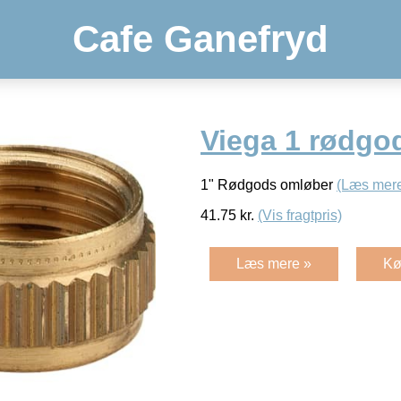
Cafe Ganefryd
Viega 1 rødgo
1" Rødgods omløber
(Læs mer
41.75
kr.
(Vis fragtpris)
Læs mere »
Kø