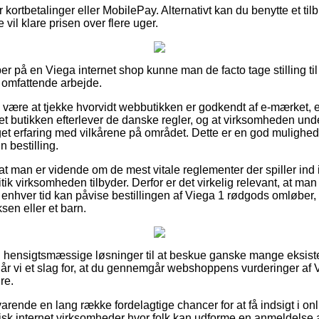
or kortbetalinger eller MobilePay. Alternativt kan du benytte et ti
e vil klare prisen over flere uger.
r på en Viega internet shop kunne man de facto tage stilling til
t omfattende arbejde.
e være at tjekke hvorvidt webbutikken er godkendt af e-mærket, 
net butikken efterlever de danske regler, og at virksomheden und
 erfaring med vilkårene på området. Dette er en god mulighed fo
n bestilling.
at man er vidende om de mest vitale reglementer der spiller ind 
itik virksomheden tilbyder. Derfor er det virkelig relevant, at ma
il enhver tid kan påvise bestillingen af Viega 1 rødgods omløbe
sen eller et barn.
t ud hensigtsmæssige løsninger til at beskue ganske mange eksi
år vi et slag for, at du gennemgår webshoppens vurderinger af
re.
arende en lang række fordelagtige chancer for at få indsigt i o
isk internet virksomheder hvor folk kan udforme en anmeldelse a