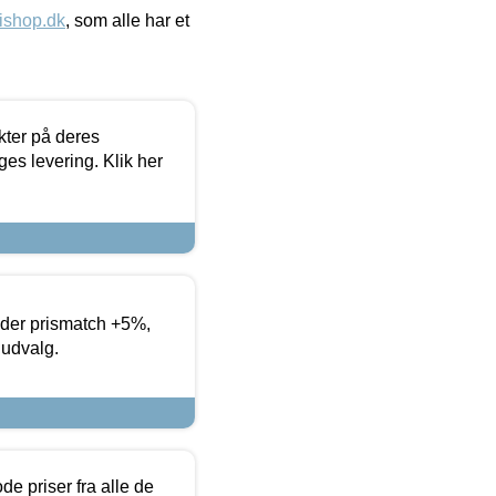
ishop.dk
, som alle har et
ter på deres
es levering. Klik her
yder prismatch +5%,
 udvalg.
de priser fra alle de