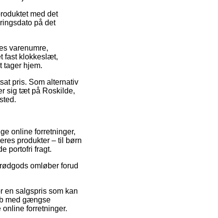
produktet med det
ringsdato på det
res varenumre,
t fast klokkeslæt,
t tager hjem.
sat pris. Som alternativ
r sig tæt på Roskilde,
ssted.
ge online forretninger,
eres produkter – til børn
 portofri fragt.
1 rødgods omløber forud
or en salgspris som kan
 Køb med gængse
 online forretninger.