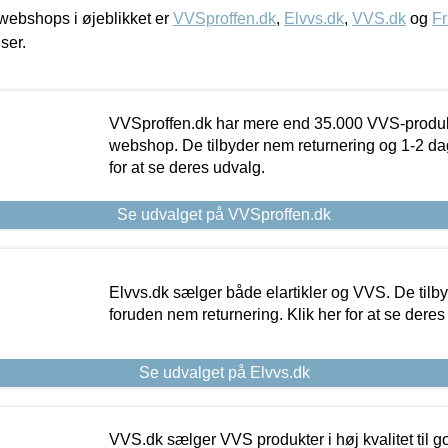
ebshops i øjeblikket er
VVSproffen.dk
,
Elvvs.dk
,
VVS.dk
og
Fr
iser.
VVSproffen.dk har mere end 35.000 VVS-produk
webshop. De tilbyder nem returnering og 1-2 dag
for at se deres udvalg.
Se udvalget på VVSproffen.dk
Elvvs.dk sælger både elartikler og VVS. De tilb
foruden nem returnering. Klik her for at se deres
Se udvalget på Elvvs.dk
VVS.dk sælger VVS produkter i høj kvalitet til go