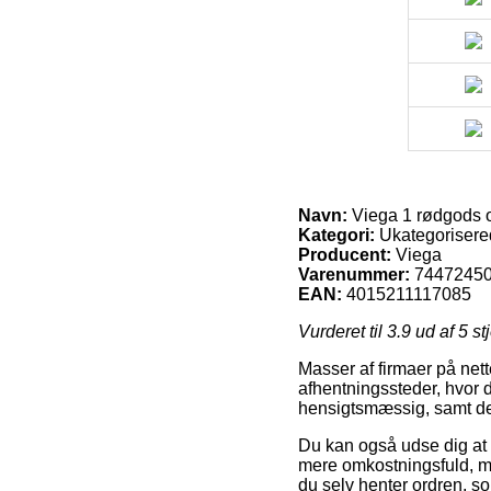
Navn:
Viega 1 rødgods 
Kategori:
Ukategorisere
Producent:
Viega
Varenummer:
7447245
EAN:
4015211117085
Vurderet til
3.9
ud af 5 st
Masser af firmaer på nette
afhentningssteder, hvor 
hensigtsmæssig, samt de
Du kan også udse dig at f
mere omkostningsfuld, me
du selv henter ordren, so