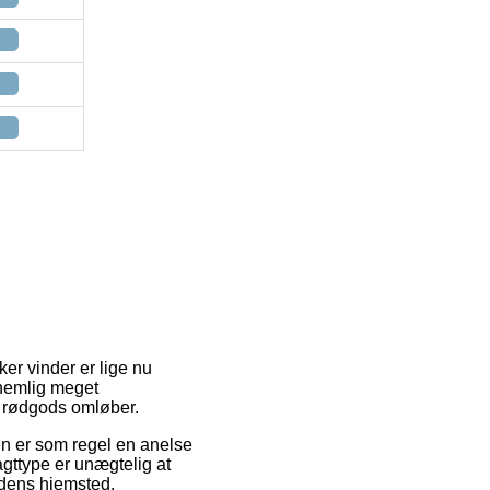
ker vinder er lige nu
 nemlig meget
1 rødgods omløber.
Den er som regel en anelse
gttype er unægtelig at
edens hjemsted.