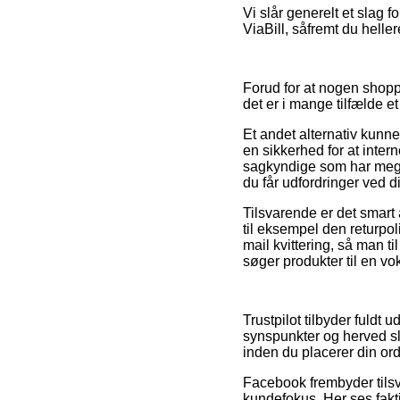
Vi slår generelt et slag f
ViaBill, såfremt du heller
Forud for at nogen shoppe
det er i mange tilfælde e
Et andet alternativ kunn
en sikkerhed for at inter
sagkyndige som har meget
du får udfordringer ved di
Tilsvarende er det smart 
til eksempel den returpol
mail kvittering, så man t
søger produkter til en vok
Trustpilot tilbyder fuld
synspunkter og herved sl
inden du placerer din ord
Facebook frembyder tilsv
kundefokus. Her ses fakt