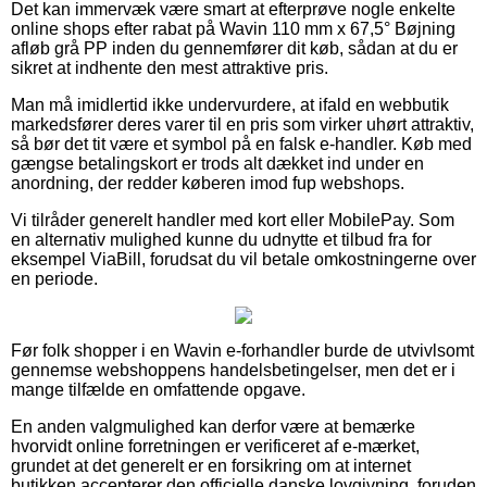
Det kan immervæk være smart at efterprøve nogle enkelte
online shops efter rabat på Wavin 110 mm x 67,5° Bøjning
afløb grå PP inden du gennemfører dit køb, sådan at du er
sikret at indhente den mest attraktive pris.
Man må imidlertid ikke undervurdere, at ifald en webbutik
markedsfører deres varer til en pris som virker uhørt attraktiv,
så bør det tit være et symbol på en falsk e-handler. Køb med
gængse betalingskort er trods alt dækket ind under en
anordning, der redder køberen imod fup webshops.
Vi tilråder generelt handler med kort eller MobilePay. Som
en alternativ mulighed kunne du udnytte et tilbud fra for
eksempel ViaBill, forudsat du vil betale omkostningerne over
en periode.
Før folk shopper i en Wavin e-forhandler burde de utvivlsomt
gennemse webshoppens handelsbetingelser, men det er i
mange tilfælde en omfattende opgave.
En anden valgmulighed kan derfor være at bemærke
hvorvidt online forretningen er verificeret af e-mærket,
grundet at det generelt er en forsikring om at internet
butikken accepterer den officielle danske lovgivning, foruden