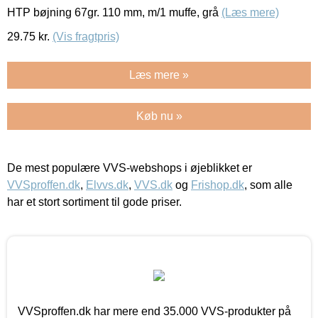
HTP bøjning 67gr. 110 mm, m/1 muffe, grå
(Læs mere)
29.75
kr.
(Vis fragtpris)
Læs mere »
Køb nu »
De mest populære VVS-webshops i øjeblikket er
VVSproffen.dk
,
Elvvs.dk
,
VVS.dk
og
Frishop.dk
, som alle
har et stort sortiment til gode priser.
VVSproffen.dk har mere end 35.000 VVS-produkter på