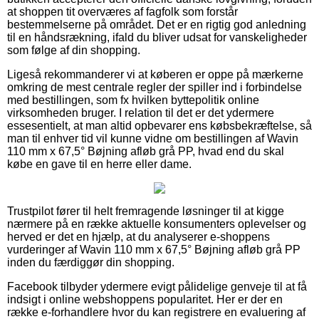
at shoppen tit overværes af fagfolk som forstår
bestemmelserne på området. Det er en rigtig god anledning
til en håndsrækning, ifald du bliver udsat for vanskeligheder
som følge af din shopping.
Ligeså rekommanderer vi at køberen er oppe på mærkerne
omkring de mest centrale regler der spiller ind i forbindelse
med bestillingen, som fx hvilken byttepolitik online
virksomheden bruger. I relation til det er det ydermere
essesentielt, at man altid opbevarer ens købsbekræftelse, så
man til enhver tid vil kunne vidne om bestillingen af Wavin
110 mm x 67,5° Bøjning afløb grå PP, hvad end du skal
købe en gave til en herre eller dame.
Trustpilot fører til helt fremragende løsninger til at kigge
nærmere på en række aktuelle konsumenters oplevelser og
herved er det en hjælp, at du analyserer e-shoppens
vurderinger af Wavin 110 mm x 67,5° Bøjning afløb grå PP
inden du færdiggør din shopping.
Facebook tilbyder ydermere evigt pålidelige genveje til at få
indsigt i online webshoppens popularitet. Her er der en
række e-forhandlere hvor du kan registrere en evaluering af