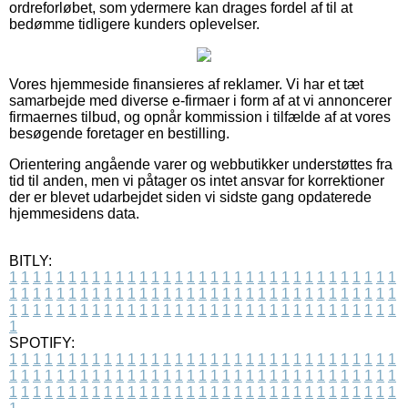
ordreforløbet, som ydermere kan drages fordel af til at
bedømme tidligere kunders oplevelser.
Vores hjemmeside finansieres af reklamer. Vi har et tæt
samarbejde med diverse e-firmaer i form af at vi annoncerer
firmaernes tilbud, og opnår kommission i tilfælde af at vores
besøgende foretager en bestilling.
Orientering angående varer og webbutikker understøttes fra
tid til anden, men vi påtager os intet ansvar for korrektioner
der er blevet udarbejdet siden vi sidste gang opdaterede
hjemmesidens data.
BITLY:
1
1
1
1
1
1
1
1
1
1
1
1
1
1
1
1
1
1
1
1
1
1
1
1
1
1
1
1
1
1
1
1
1
1
1
1
1
1
1
1
1
1
1
1
1
1
1
1
1
1
1
1
1
1
1
1
1
1
1
1
1
1
1
1
1
1
1
1
1
1
1
1
1
1
1
1
1
1
1
1
1
1
1
1
1
1
1
1
1
1
1
1
1
1
1
1
1
1
1
1
SPOTIFY:
1
1
1
1
1
1
1
1
1
1
1
1
1
1
1
1
1
1
1
1
1
1
1
1
1
1
1
1
1
1
1
1
1
1
1
1
1
1
1
1
1
1
1
1
1
1
1
1
1
1
1
1
1
1
1
1
1
1
1
1
1
1
1
1
1
1
1
1
1
1
1
1
1
1
1
1
1
1
1
1
1
1
1
1
1
1
1
1
1
1
1
1
1
1
1
1
1
1
1