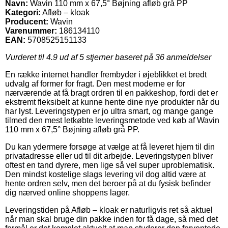
Navn:
Wavin 110 mm x 67,5° Bøjning afløb grå PP
Kategori:
Afløb – kloak
Producent:
Wavin
Varenummer:
186134110
EAN:
5708525151133
Vurderet til
4.9
ud af 5 stjerner baseret på
36
anmeldelser
En række internet handler frembyder i øjeblikket et bredt
udvalg af former for fragt. Den mest moderne er for
nærværende at få bragt ordren til en pakkeshop, fordi det er
ekstremt fleksibelt at kunne hente dine nye produkter når du
har lyst. Leveringstypen er jo ultra smart, og mange gange
tilmed den mest letkøbte leveringsmetode ved køb af Wavin
110 mm x 67,5° Bøjning afløb grå PP.
Du kan ydermere forsøge at vælge at få leveret hjem til din
privatadresse eller ud til dit arbejde. Leveringstypen bliver
oftest en tand dyrere, men lige så vel super uproblematisk.
Den mindst kostelige slags levering vil dog altid være at
hente ordren selv, men det beroer på at du fysisk befinder
dig nærved online shoppens lager.
Leveringstiden på Afløb – kloak er naturligvis ret så aktuel
når man skal bruge din pakke inden for få dage, så med det