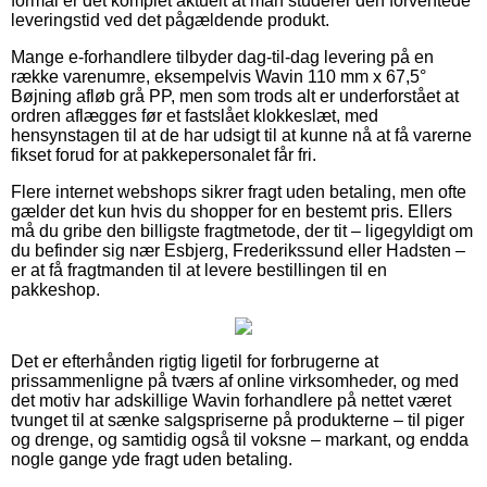
formål er det komplet aktuelt at man studerer den forventede
leveringstid ved det pågældende produkt.
Mange e-forhandlere tilbyder dag-til-dag levering på en
række varenumre, eksempelvis Wavin 110 mm x 67,5°
Bøjning afløb grå PP, men som trods alt er underforstået at
ordren aflægges før et fastslået klokkeslæt, med
hensynstagen til at de har udsigt til at kunne nå at få varerne
fikset forud for at pakkepersonalet får fri.
Flere internet webshops sikrer fragt uden betaling, men ofte
gælder det kun hvis du shopper for en bestemt pris. Ellers
må du gribe den billigste fragtmetode, der tit – ligegyldigt om
du befinder sig nær Esbjerg, Frederikssund eller Hadsten –
er at få fragtmanden til at levere bestillingen til en
pakkeshop.
Det er efterhånden rigtig ligetil for forbrugerne at
prissammenligne på tværs af online virksomheder, og med
det motiv har adskillige Wavin forhandlere på nettet været
tvunget til at sænke salgspriserne på produkterne – til piger
og drenge, og samtidig også til voksne – markant, og endda
nogle gange yde fragt uden betaling.