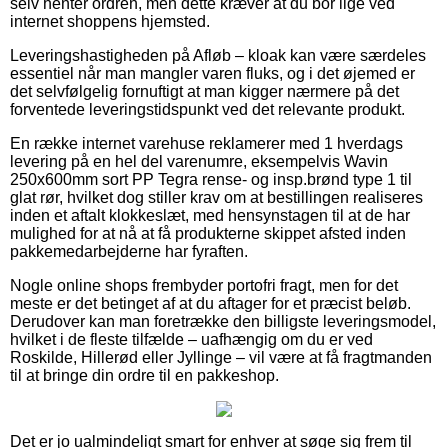
selv henter ordren, men dette kræver at du bor lige ved
internet shoppens hjemsted.
Leveringshastigheden på Afløb – kloak kan være særdeles
essentiel når man mangler varen fluks, og i det øjemed er
det selvfølgelig fornuftigt at man kigger nærmere på det
forventede leveringstidspunkt ved det relevante produkt.
En række internet varehuse reklamerer med 1 hverdags
levering på en hel del varenumre, eksempelvis Wavin
250x600mm sort PP Tegra rense- og insp.brønd type 1 til
glat rør, hvilket dog stiller krav om at bestillingen realiseres
inden et aftalt klokkeslæt, med hensynstagen til at de har
mulighed for at nå at få produkterne skippet afsted inden
pakkemedarbejderne har fyraften.
Nogle online shops frembyder portofri fragt, men for det
meste er det betinget af at du aftager for et præcist beløb.
Derudover kan man foretrække den billigste leveringsmodel,
hvilket i de fleste tilfælde – uafhængig om du er ved
Roskilde, Hillerød eller Jyllinge – vil være at få fragtmanden
til at bringe din ordre til en pakkeshop.
Det er jo ualmindeligt smart for enhver at søge sig frem til