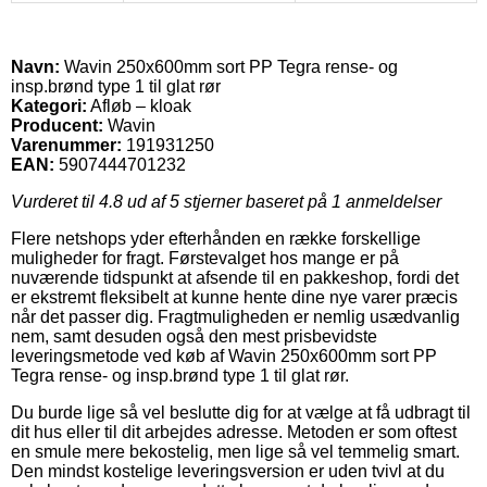
Navn:
Wavin 250x600mm sort PP Tegra rense- og
insp.brønd type 1 til glat rør
Kategori:
Afløb – kloak
Producent:
Wavin
Varenummer:
191931250
EAN:
5907444701232
Vurderet til
4.8
ud af 5 stjerner baseret på
1
anmeldelser
Flere netshops yder efterhånden en række forskellige
muligheder for fragt. Førstevalget hos mange er på
nuværende tidspunkt at afsende til en pakkeshop, fordi det
er ekstremt fleksibelt at kunne hente dine nye varer præcis
når det passer dig. Fragtmuligheden er nemlig usædvanlig
nem, samt desuden også den mest prisbevidste
leveringsmetode ved køb af Wavin 250x600mm sort PP
Tegra rense- og insp.brønd type 1 til glat rør.
Du burde lige så vel beslutte dig for at vælge at få udbragt til
dit hus eller til dit arbejdes adresse. Metoden er som oftest
en smule mere bekostelig, men lige så vel temmelig smart.
Den mindst kostelige leveringsversion er uden tvivl at du