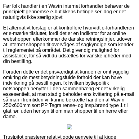
Før folk handler i en Wavin internet forhandler behøver de
principielt gennemse e-butikkens betingelser, dog er det
naturligvis ikke særlig sjovt.
Et alternativt forslag er at kontrollere hvorvidt e-forhandleren
er e-mærke tilsluttet, fordi det er en indikator for at online
webshoppen efterkommer de danske retningslinjer, udover
at internet shoppen tit overvåges af sagkyndige som kender
til reglementet på området. Det giver dig mulighed for
assistance, for så vidt du udsættes for vanskeligheder med
din bestilling.
Foruden dette er det prisværdigt at kunden er omhyggelig
omkring de mest betydningsfulde forhold der kan have
indvirkning på bestillingen, fx hvilken byttepolitik
netshoppen benytter. I den sammenhæng er det virkelig
essesentielt, at man stadig beholder ens kvittering på e-mail,
så man i fremtiden vil kunne bekræfte handlen af Wavin
250x600mm sort PP Tegra rense- og insp.brønd type 1 til
glat rør, uden hensyn til om man shopper til en herre eller
dame.
Trustpilot præsterer relativt gode genveje til at kigge