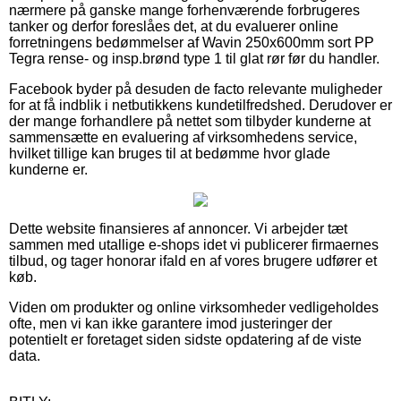
nærmere på ganske mange forhenværende forbrugeres
tanker og derfor foreslåes det, at du evaluerer online
forretningens bedømmelser af Wavin 250x600mm sort PP
Tegra rense- og insp.brønd type 1 til glat rør før du handler.
Facebook byder på desuden de facto relevante muligheder
for at få indblik i netbutikkens kundetilfredshed. Derudover er
der mange forhandlere på nettet som tilbyder kunderne at
sammensætte en evaluering af virksomhedens service,
hvilket tillige kan bruges til at bedømme hvor glade
kunderne er.
Dette website finansieres af annoncer. Vi arbejder tæt
sammen med utallige e-shops idet vi publicerer firmaernes
tilbud, og tager honorar ifald en af vores brugere udfører et
køb.
Viden om produkter og online virksomheder vedligeholdes
ofte, men vi kan ikke garantere imod justeringer der
potentielt er foretaget siden sidste opdatering af de viste
data.