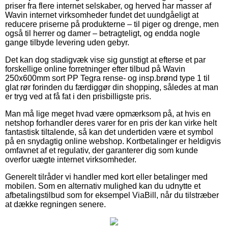
priser fra flere internet selskaber, og herved har masser af
Wavin internet virksomheder fundet det uundgåeligt at
reducere priserne på produkterne – til piger og drenge, men
også til herrer og damer – betragteligt, og endda nogle
gange tilbyde levering uden gebyr.
Det kan dog stadigvæk vise sig gunstigt at efterse et par
forskellige online forretninger efter tilbud på Wavin
250x600mm sort PP Tegra rense- og insp.brønd type 1 til
glat rør forinden du færdiggør din shopping, således at man
er tryg ved at få fat i den prisbilligste pris.
Man må lige meget hvad være opmærksom på, at hvis en
netshop forhandler deres varer for en pris der kan virke helt
fantastisk tiltalende, så kan det undertiden være et symbol
på en snydagtig online webshop. Kortbetalinger er heldigvis
omfavnet af et regulativ, der garanterer dig som kunde
overfor uægte internet virksomheder.
Generelt tilråder vi handler med kort eller betalinger med
mobilen. Som en alternativ mulighed kan du udnytte et
afbetalingstilbud som for eksempel ViaBill, når du tilstræber
at dække regningen senere.