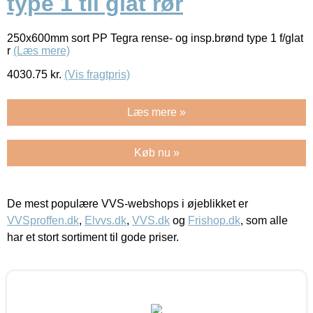
type 1 til glat rør
250x600mm sort PP Tegra rense- og insp.brønd type 1 f/glat
r
(Læs mere)
4030.75
kr.
(Vis fragtpris)
Læs mere »
Køb nu »
De mest populære VVS-webshops i øjeblikket er
VVSproffen.dk
,
Elvvs.dk
,
VVS.dk
og
Frishop.dk
, som alle
har et stort sortiment til gode priser.