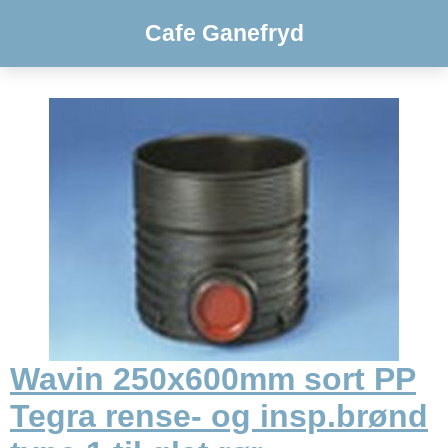
Cafe Ganefryd
Wavin 250x600mm sort PP
Tegra rense- og insp.brønd