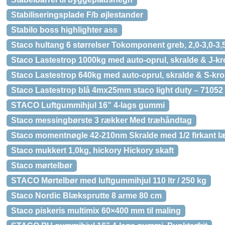
Stabiliseringsplade F/b øjlestander
Stabilo boss highlighter ass
Staco hultang 6 størrelser Tokomponent greb, 2,0-3,0-3,
Staco Lastestrop 1000kg med auto-oprul, skralde & J-k
Staco Lastestrop 640kg med auto-oprul, skralde & S-kr
Staco Lastestrop blå 4mx25mm staco light duty – 71052
STACO Luftgummihjul 16” 4-lags gummi
Staco messingbørste 3 rækker Med træhåndtag
Staco momentnøgle 42-210nm Skralde med 1/2 firkant
Staco mukkert 1,0kg, hickory Hickory skaft
Staco mørtelbør
STACO Mørtelbør med luftgummihjul 110 ltr / 250 kg
Staco Nordic Blæksprutte 8 arme 80 cm
Staco piskeris multimix 60×400 mm til maling