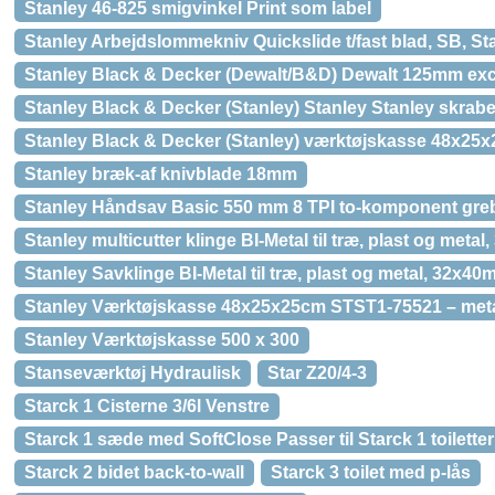
Stanley 46-825 smigvinkel Print som label
Stanley Arbejdslommekniv Quickslide t/fast blad, SB, St
Stanley Black & Decker (Dewalt/B&D) Dewalt 125mm exc
Stanley Black & Decker (Stanley) Stanley Stanley skrab
Stanley Black & Decker (Stanley) værktøjskasse 48x25
Stanley bræk-af knivblade 18mm
Stanley Håndsav Basic 550 mm 8 TPI to-komponent greb
Stanley multicutter klinge BI-Metal til træ, plast og meta
Stanley Savklinge BI-Metal til træ, plast og metal, 32x4
Stanley Værktøjskasse 48x25x25cm STST1-75521 – metal/p
Stanley Værktøjskasse 500 x 300
Stanseværktøj Hydraulisk
Star Z20/4-3
Starck 1 Cisterne 3/6l Venstre
Starck 1 sæde med SoftClose Passer til Starck 1 toiletter
Starck 2 bidet back-to-wall
Starck 3 toilet med p-lås