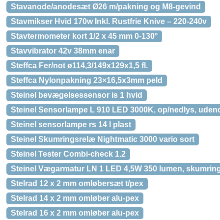
Stavanode/anodesæt Ø26 m/pakning og M8-gevind
Stavmikser Hvid 170w Inkl. Rustfrie Knive – 220-240v
Stavtermometer kort 1/2 x 45 mm 0-130°
Stavvibrator 42v 38mm enar
Steffca Fer/not ø114,3/149x129x1,5 fl.
Steffca Nylonpakning 23×16,5x3mm peld
Steinel bevægelsessensor is 1 hvid
Steinel Sensorlampe L 910 LED 3000K, op/nedlys, udend
Steinel sensorlampe rs 14 l plast
Steinel Skumringsrelæ Nightmatic 3000 vario sort
Steinel Tester Combi-check 1.2
Steinel Vægarmatur LN 1 LED 4,5W 350 lumen, skumring
Stelrad 12 x 2 mm omløbersæt t/pex
Stelrad 14 x 2 mm omløber alu-pex
Stelrad 16 x 2 mm omløber alu-pex