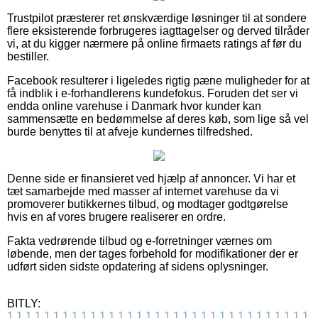
Trustpilot præsterer ret ønskværdige løsninger til at sondere
flere eksisterende forbrugeres iagttagelser og derved tilråder
vi, at du kigger nærmere på online firmaets ratings af før du
bestiller.
Facebook resulterer i ligeledes rigtig pæne muligheder for at
få indblik i e-forhandlerens kundefokus. Foruden det ser vi
endda online varehuse i Danmark hvor kunder kan
sammensætte en bedømmelse af deres køb, som lige så vel
burde benyttes til at afveje kundernes tilfredshed.
Denne side er finansieret ved hjælp af annoncer. Vi har et
tæt samarbejde med masser af internet varehuse da vi
promoverer butikkernes tilbud, og modtager godtgørelse
hvis en af vores brugere realiserer en ordre.
Fakta vedrørende tilbud og e-forretninger værnes om
løbende, men der tages forbehold for modifikationer der er
udført siden sidste opdatering af sidens oplysninger.
BITLY:
1
1
1
1
1
1
1
1
1
1
1
1
1
1
1
1
1
1
1
1
1
1
1
1
1
1
1
1
1
1
1
1
1