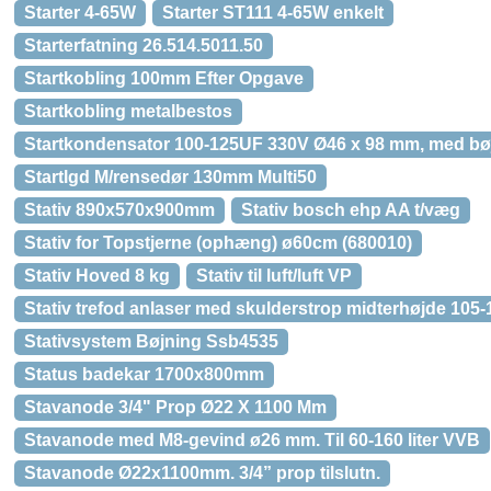
Starter 4-65W
Starter ST111 4-65W enkelt
Starterfatning 26.514.5011.50
Startkobling 100mm Efter Opgave
Startkobling metalbestos
Startkondensator 100-125UF 330V Ø46 x 98 mm, med bø
Startlgd M/rensedør 130mm Multi50
Stativ 890x570x900mm
Stativ bosch ehp AA t/væg
Stativ for Topstjerne (ophæng) ø60cm (680010)
Stativ Hoved 8 kg
Stativ til luft/luft VP
Stativ trefod anlaser med skulderstrop midterhøjde 105
Stativsystem Bøjning Ssb4535
Status badekar 1700x800mm
Stavanode 3/4" Prop Ø22 X 1100 Mm
Stavanode med M8-gevind ø26 mm. Til 60-160 liter VVB
Stavanode Ø22x1100mm. 3/4” prop tilslutn.