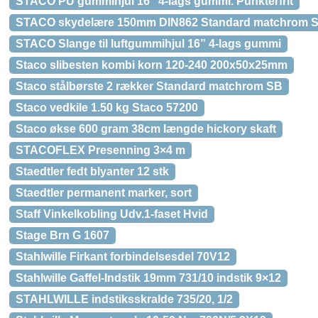
STACO PU gummihjul 16” 4-lags gummi. Punkterfrit
STACO skydelære 150mm DIN862 Standard matchrom 
STACO Slange til luftgummihjul 16” 4-lags gummi
Staco slibesten kombi korn 120-240 200x50x25mm
Staco stålbørste 2 rækker Standard matchrom SB
Staco vedkile 1.50 kg Staco 57200
Staco økse 600 gram 38cm længde hickory skaft
STACOFLEX Presenning 3×4 m
Staedtler fedt blyanter 12 stk
Staedtler permanent marker, sort
Staff Vinkelkobling Udv.1-faset Hvid
Stage Brn G 1607
Stahlwille Firkant forbindelsesdel 70V12
Stahlwille Gaffel-Indstik 19mm 731/10 indstik 9×12
STAHLWILLE indstiksskralde 735/20, 1/2