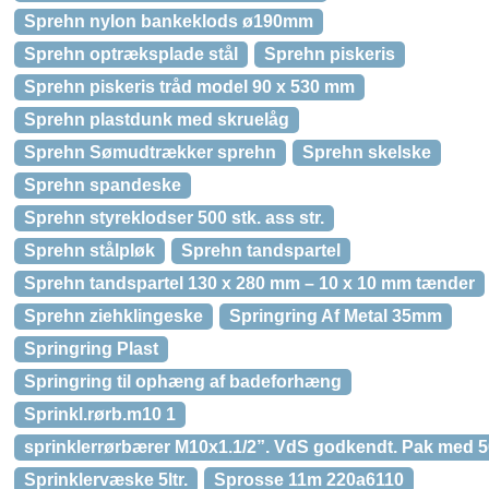
Sprehn nylon bankeklods ø190mm
Sprehn optræksplade stål
Sprehn piskeris
Sprehn piskeris tråd model 90 x 530 mm
Sprehn plastdunk med skruelåg
Sprehn Sømudtrækker sprehn
Sprehn skelske
Sprehn spandeske
Sprehn styreklodser 500 stk. ass str.
Sprehn stålpløk
Sprehn tandspartel
Sprehn tandspartel 130 x 280 mm – 10 x 10 mm tænder
Sprehn ziehklingeske
Springring Af Metal 35mm
Springring Plast
Springring til ophæng af badeforhæng
Sprinkl.rørb.m10 1
sprinklerrørbærer M10x1.1/2”. VdS godkendt. Pak med 50
Sprinklervæske 5ltr.
Sprosse 11m 220a6110