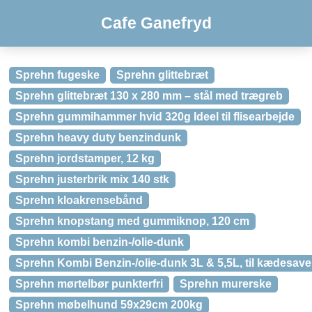
Cafe Ganefryd
Sprehn fugeske
Sprehn glittebræt
Sprehn glittebræt 130 x 280 mm – stål med trægreb
Sprehn gummihammer hvid 320g Ideel til flisearbejde
Sprehn heavy duty benzindunk
Sprehn jordstamper, 12 kg
Sprehn justerbrik mix 140 stk
Sprehn kloakrensebånd
Sprehn knopstang med gummiknop, 120 cm
Sprehn kombi benzin-/olie-dunk
Sprehn Kombi Benzin-/olie-dunk 3L & 5,5L, til kædesave e
Sprehn mørtelbør punkterfri
Sprehn murerske
Sprehn møbelhund 59x29cm 200kg