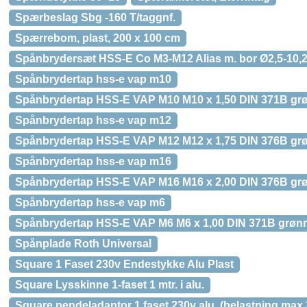
Spærbeslag Sbg -160 T/taggnf.
Spærrebom, plast, 200 x 100 cm
Spånbrydersæt HSS-E Co M3-M12 Alias m. bor Ø2,5-10,
Spånbrydertap hss-e vap m10
Spånbrydertap HSS-E VAP M10 M10 x 1,50 DIN 371B grø
Spånbrydertap hss-e vap m12
Spånbrydertap HSS-E VAP M12 M12 x 1,75 DIN 376B grø
Spånbrydertap hss-e vap m16
Spånbrydertap HSS-E VAP M16 M16 x 2,00 DIN 376B grø
Spånbrydertap hss-e vap m6
Spånbrydertap HSS-E VAP M6 M6 x 1,00 DIN 371B grønr
Spånplade Roth Universal
Square 1 Faset 230v Endestykke Alu Plast
Square Lysskinne 1-faset 1 mtr. i alu.
Square pendeladaptor 1 faset 230v alu. (belastning max 2