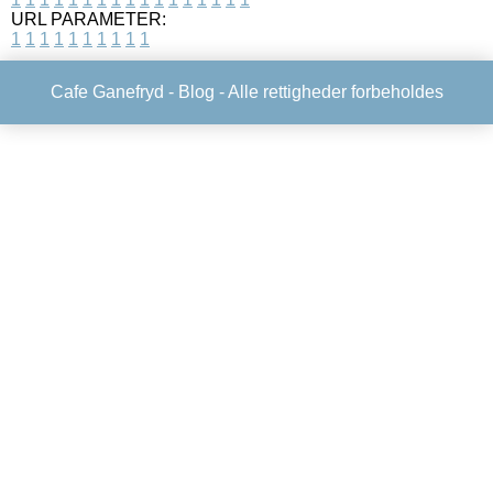
URL PARAMETER:
1
1
1
1
1
1
1
1
1
1
Cafe Ganefryd -
Blog
- Alle rettigheder forbeholdes