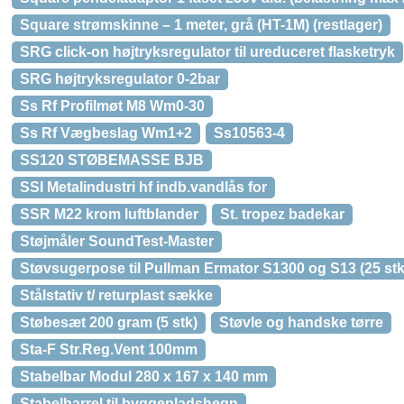
Square strømskinne – 1 meter, grå (HT-1M) (restlager)
SRG click-on højtryksregulator til ureduceret flasketryk
SRG højtryksregulator 0-2bar
Ss Rf Profilmøt M8 Wm0-30
Ss Rf Vægbeslag Wm1+2
Ss10563-4
SS120 STØBEMASSE BJB
SSI Metalindustri hf indb.vandlås for
SSR M22 krom luftblander
St. tropez badekar
Støjmåler SoundTest-Master
Støvsugerpose til Pullman Ermator S1300 og S13 (25 stk
Stålstativ t/ returplast sække
Støbesæt 200 gram (5 stk)
Støvle og handske tørre
Sta-F Str.Reg.Vent 100mm
Stabelbar Modul 280 x 167 x 140 mm
Stabelbarrel til byggepladshegn