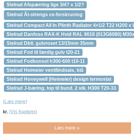
Stelrad Afspærring lige 3/4? x 1/2?
Stelrad Ãt-strengs ce-forskruning
Stelrad Compact All In Plinth Radiator 4×1/2 T22 H200 x
Stelrad Danfoss RAX-K Hvid RAL 9016 (013G6080) M30x
Stelrad Dblt. gulvroset 13/15mm 35mm
Stelrad Fod til færdig gulv t20-21
Stelrad Fodkonsol h300-600 t10-11
Stelrad Heimeier ventilindsats, blå
Stelrad Honeywell (Heimeier) design termostat
Stelrad J-bæring, top til bund, 2 stk. H300 T20-33
(Læs mere)
kr.
(Vis fragtpris)
Læs mere »