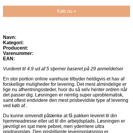
Køb nu »
Navn:
Kategori:
Producent:
Varenummer:
EAN:
Vurderet til
4.9
ud af 5 stjerner baseret på
29
anmeldelser
En stor portion online varehuse tilbyder heldigvis et hav af
forskellige muligheder for levering. Det mest almindelige er
lige nu afhentningssteder, hvor du så selv henter ordren når
det passer dig. Løsningen er nemlig super uproblematisk,
samt oftest endvidere den mest prisbevidste type af levering
ved køb af .
Du kunne omvendt påtænke at få pakken leveret til din
hjemmeadresse eller ud til din arbejdsplads. Løsningen er
jævnligt en sjat mere pebret, men ydermere ultra
gnidningsløs. Den prisbilligste leveringsløsning er