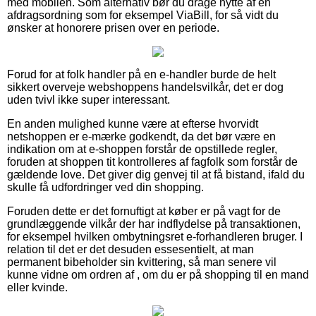
med mobilen. Som alternativ bør du drage nytte af en
afdragsordning som for eksempel ViaBill, for så vidt du
ønsker at honorere prisen over en periode.
Forud for at folk handler på en e-handler burde de helt
sikkert overveje webshoppens handelsvilkår, det er dog
uden tvivl ikke super interessant.
En anden mulighed kunne være at efterse hvorvidt
netshoppen er e-mærke godkendt, da det bør være en
indikation om at e-shoppen forstår de opstillede regler,
foruden at shoppen tit kontrolleres af fagfolk som forstår de
gældende love. Det giver dig genvej til at få bistand, ifald du
skulle få udfordringer ved din shopping.
Foruden dette er det fornuftigt at køber er på vagt for de
grundlæggende vilkår der har indflydelse på transaktionen,
for eksempel hvilken ombytningsret e-forhandleren bruger. I
relation til det er det desuden essesentielt, at man
permanent bibeholder sin kvittering, så man senere vil
kunne vidne om ordren af , om du er på shopping til en mand
eller kvinde.