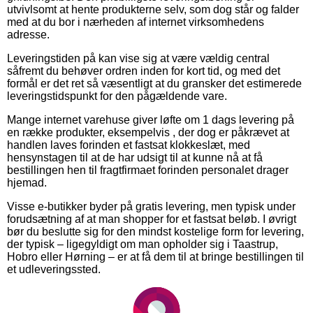
utvivlsomt at hente produkterne selv, som dog står og falder
med at du bor i nærheden af internet virksomhedens
adresse.
Leveringstiden på kan vise sig at være vældig central
såfremt du behøver ordren inden for kort tid, og med det
formål er det ret så væsentligt at du gransker det estimerede
leveringstidspunkt for den pågældende vare.
Mange internet varehuse giver løfte om 1 dags levering på
en række produkter, eksempelvis , der dog er påkrævet at
handlen laves forinden et fastsat klokkeslæt, med
hensynstagen til at de har udsigt til at kunne nå at få
bestillingen hen til fragtfirmaet forinden personalet drager
hjemad.
Visse e-butikker byder på gratis levering, men typisk under
forudsætning af at man shopper for et fastsat beløb. I øvrigt
bør du beslutte sig for den mindst kostelige form for levering,
der typisk – ligegyldigt om man opholder sig i Taastrup,
Hobro eller Hørning – er at få dem til at bringe bestillingen til
et udleveringssted.