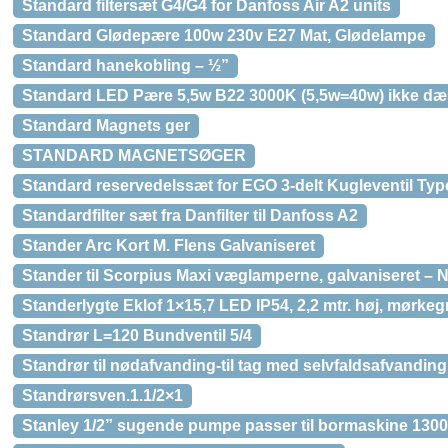
Standard filtersæt G4/G4 for Danfoss Air A2 units
Standard Glødepære 100w 230v E27 Mat, Glødelampe
Standard hanekobling – ½”
Standard LED Pære 5,5w B22 3000K (5,5w=40w) ikke d
Standard Magnets ger
STANDARD MAGNETSØGER
Standard reservedelssæt for EGO 3-delt Kugleventil Type
Standardfilter sæt fra Danfilter til Danfoss A2
Stander Arc Kort M. Flens Galvaniseret
Stander til Scorpius Maxi væglamperne, galvaniseret – 
Standerlygte Eklof 1×15,7 LED IP54, 2,2 mtr. høj, mørkeg
Standrør L=120 Bundventil 5/4
Standrør til nødafvanding-til tag med selvfaldsafvanding
Standrørsven.1.1/2×1
Stanley 1/2” sugende pumpe passer til bormaskine 1300