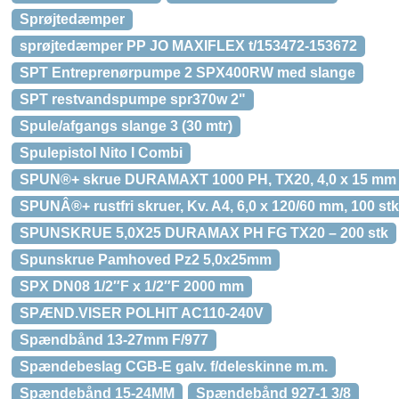
Sprøjtedæmper
sprøjtedæmper PP JO MAXIFLEX t/153472-153672
SPT Entreprenørpumpe 2 SPX400RW med slange
SPT restvandspumpe spr370w 2"
Spule/afgangs slange 3 (30 mtr)
Spulepistol Nito I Combi
SPUN®+ skrue DURAMAXT 1000 PH, TX20, 4,0 x 15 mm –
SPUNÂ®+ rustfri skruer, Kv. A4, 6,0 x 120/60 mm, 100 stk
SPUNSKRUE 5,0X25 DURAMAX PH FG TX20 – 200 stk
Spunskrue Pamhoved Pz2 5,0x25mm
SPX DN08 1/2″F x 1/2″F 2000 mm
SPÆND.VISER POLHIT AC110-240V
Spændbånd 13-27mm F/977
Spændebeslag CGB-E galv. f/deleskinne m.m.
Spændebånd 15-24MM
Spændebånd 927-1 3/8