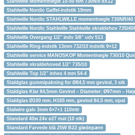
Stahlwille Momentnøgle 10-50 Nm 730N/5 9X12
Stahlwille Nordic Gaffel-indstik 19mm
Stahlwille Nordic STAHLWILLE momentnøgle 730NR/40 F
Stahlwille Nordic Stahlwille Stahlwille skraldehov 735/4
Stahlwille Overgang 1/2” indv 3/8” udv 513
Stahlwille Ring-indstik 13mm 732/10 indstik 9×12
Stahlwille service MANOSKOP Momentnøgle 730/10 Quick 
Stahlwille skraldehoved 1/2” 735/10
Stahlwille Top 1/2” inhex 4 mm 54-4
Staldglas gummipakning for Ø84,5 mm gevind, 3 stk
Staldglas Klar 84,5mm Gevind – Diameter: Ø97mm – Hø
Staldglas Ø100 mm, H165 mm, gevind 84,5 mm, opal
Stalwire galv 3mm 6×7+1 110mtr
Standard 40w 24v e27 mat (10 stk)
Standard Farvede blå 25W B22 glødepære