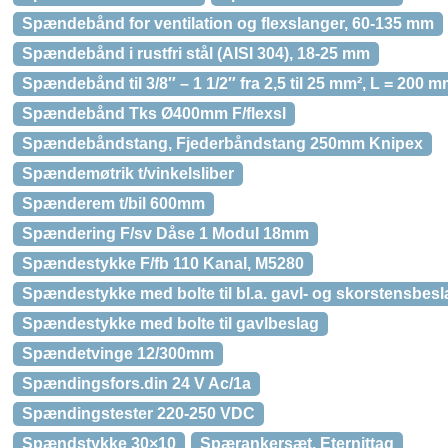
Spændebånd for ventilation og flexslanger, 60-135 mm
Spændebånd i rustfri stål (AISI 304), 18-25 mm
Spændebånd til 3/8″ – 1 1/2″ fra 2,5 til 25 mm², L = 200
Spændebånd Tks Ø400mm F/flexsl
Spændebåndstang, Fjederbåndstang 250mm Knipex
Spændemøtrik t/vinkelsliber
Spænderem t/bil 600mm
Spændering F/sv Dåse 1 Modul 18mm
Spændestykke F/fb 110 Kanal, M5280
Spændestykke med bolte til bl.a. gavl- og skorstensbesl
Spændestykke med bolte til gavlbeslag
Spændetvinge 12/300mm
Spændingsfors.din 24 V Ac/1a
Spændingstester 220-250 VDC
Spændstykke 30×10
Spærankersæt, Eternittag