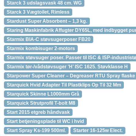
Starck 3 udslagsvask 48 cm. WG
Starck 3 Vægtoilet, Rimless
Stardust Super Absorbent – 1,3 kg.
Staring Maskinfabrik Affugter DY65L, med indbygget p
Starmix BIA-C støvsugerposer FB20
Starmix kombisuger 2-motors
Starmix støvsuger poser. Passer til ISC & ISP-industristø
Starmix tør-/vådstøvsuger ‘H’ ISC 1625. Støvklasse H
Starpower Super Cleaner – Degreaser RTU Spray flaske 
Starquick Hvid Adapter Til Plastklips Op Til 32 Mm
Starquick Skinne L1000mm Grå
Starquick Strutprofil T-bolt M8
Start 2015 etgreb håndvask
Start betjeningsplade til WC i hvid
Start Spray Ks-199 500ml.
Starter 16-125w Elect.