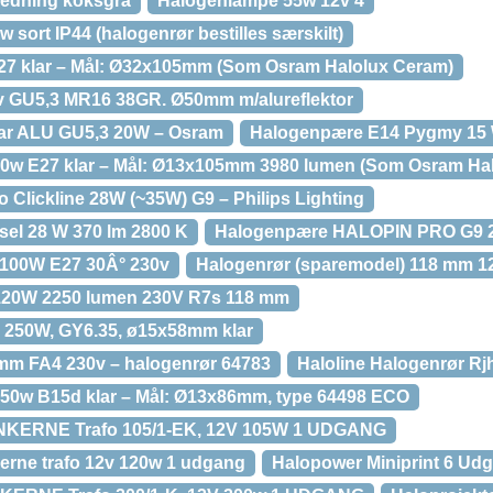
ledning koksgrå
Halogenlampe 55w 12v 4
 sort IP44 (halogenrør bestilles særskilt)
7 klar – Mål: Ø32x105mm (Som Osram Halolux Ceram)
 GU5,3 MR16 38GR. Ø50mm m/alureflektor
ar ALU GU5,3 20W – Osram
Halogenpære E14 Pygmy 15 
w E27 klar – Mål: Ø13x105mm 3980 lumen (Som Osram Ha
Clickline 28W (~35W) G9 – Philips Lighting
el 28 W 370 lm 2800 K
Halogenpære HALOPIN PRO G9 
100W E27 30Â° 230v
Halogenrør (sparemodel) 118 mm 
 120W 2250 lumen 230V R7s 118 mm
V 250W, GY6.35, ø15x58mm klar
mm FA4 230v – halogenrør 64783
Haloline Halogenrør Rj
50w B15d klar – Mål: Ø13x86mm, type 64498 ECO
ERNE Trafo 105/1-EK, 12V 105W 1 UDGANG
erne trafo 12v 120w 1 udgang
Halopower Miniprint 6 Ud