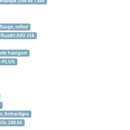
ørlampe 20w 6v 7388
lange, m/fod
Rustfri AISI 316
sæde hængsel
S-PLUS
, Antracitgra
-On 169.60