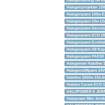
Halogenfatning G4 u/
Halogenprojektør 150w
Halogenpære 100w E2
Halogenpære 10w 12v
Halogenpære Decost
Halogenpære ECO 200
Halogenpære EcoHalo 
Halogenpære G9 Kaps
Halogenpære PAR30 
Halogenrør Haloline
Halogenstiftpære 24
Haloline 2000w 334,4
Halolux Ceram ECO 1
HALOPOWER E JERNK
Halopower Mini Jernk