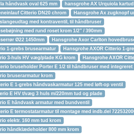
la håndvask oval 625 mm
hansgrohe AX Urquiola kartu
einlauf Citterio DN20 chrom
Hansgrohe Ax zugknopf u
slangeudtag med kontraventil, til håndbruser
ebøjning med rund roset krom 1/2” / 390mm
serrør Ø22 1450mm
Hansgrohe Axor Carlton hovedbrus
rio 1-grebs brusearmatur
Hansgrohe AXOR Citterio 1-gre
rio 3-huls HV væg/plade KG krom
Hansgrohe AXOR Citte
io bruseholder Porter E 1/2 til håndbruser med integreret 
rio bruserarmatur krom
rio E 1-grebs håndvaskarmatur 125 med løft-op ventil
rio E HV t/væg 3 huls m/220mm tud og plade
rio E håndvask armatur med bundventil
rio E termostatarmatur til montage med indb.del 72253200
rio elektr. 160 mm tud krom
erio håndklædeholder 800 mm krom