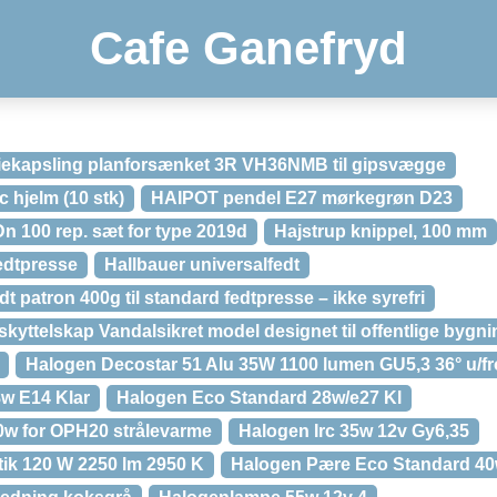
Cafe Ganefryd
diekapsling planforsænket 3R VH36NMB til gipsvægge
c hjelm (10 stk)
HAIPOT pendel E27 mørkegrøn D23
n 100 rep. sæt for type 2019d
Hajstrup knippel, 100 mm
edtpresse
Hallbauer universalfedt
t patron 400g til standard fedtpresse – ikke syrefri
yttelskap Vandalsikret model designet til offentlige bygni
Halogen Decostar 51 Alu 35W 1100 lumen GU5,3 36° u/fr
w E14 Klar
Halogen Eco Standard 28w/e27 Kl
0w for OPH20 strålevarme
Halogen Irc 35w 12v Gy6,35
ik 120 W 2250 lm 2950 K
Halogen Pære Eco Standard 40