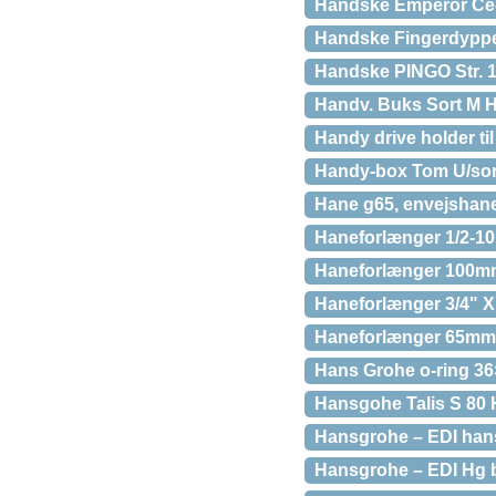
Handske Emperor Ce-9
Handske Fingerdyppet
Handske PINGO Str. 
Handv. Buks Sort M H
Handy drive holder til
Handy-box Tom U/so
Hane g65, envejshane
Haneforlænger 1/2-1
Haneforlænger 100mm
Haneforlænger 3/4" 
Haneforlænger 65mm
Hans Grohe o-ring 36
Hansgohe Talis S 80 
Hansgrohe – EDI hans
Hansgrohe – EDI Hg b