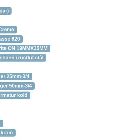
par)
Creme
asse 620
rite ON 19MMX35MM
ane i rustfrit stål
er 25mm-3/4
ger 50mm-3/4
armatur kold
m
, krom