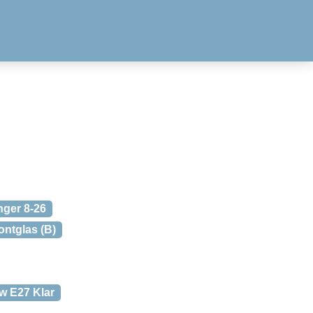
nger 8-26
ontglas (B)
w E27 Klar