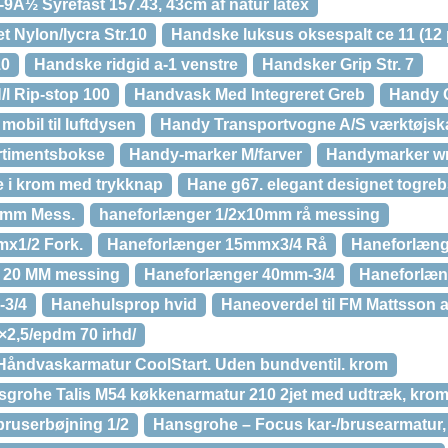
Â½ Syrefast 157.43, 43cm af natur latex
 Nylon/lycra Str.10
Handske luksus oksespalt ce 11 (12 
10
Handske ridgid a-1 venstre
Handsker Grip Str. 7
/l Rip-stop 100
Handvask Med Integreret Greb
Handy 
 mobil til luftdysen
Handy Transportvogne A/S værktøjsk
rtimentsbokse
Handy-marker M/farver
Handymarker w
 i krom med trykknap
Hane g67. elegant designet togrebsh
0mm Mess.
haneforlænger 1/2x10mm rå messing
x1/2 Fork.
Haneforlænger 15mmx3/4 Rå
Haneforlæng
X 20 MM messing
Haneforlænger 40mm-3/4
Haneforlæn
-3/4
Hanehulsprop hvid
Haneoverdel til FM Mattsson 
×2,5/epdm 70 irhd/
Håndvaskarmatur CoolStart. Uden bundventil. krom
grohe Talis M54 køkkenarmatur 210 2jet med udtræk, kro
ruserbøjning 1/2
Hansgrohe – Focus kar-/brusearmatur