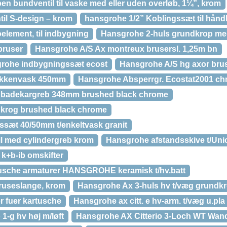
n bundventil til vaske med eller uden overløb, 1¼”, krom
il S-design – krom
hansgrohe 1/2” Koblingssæt til håndb
element, til indbygning
Hansgrohe 2-huls grundkrop med
bruser
Hansgrohe A/S Ax montreux brusersl. 1,25m bn
rohe indbygningssæt ecost
Hansgrohe A/S hg axor br
økkenvask 450mm
Hansgrohe Absperrgr. Ecostat2001 chr
 badekargreb 348mm brushed black chrome
 krog brushed black chrome
ssæt 40/50mm t/enkeltvask granit
l med cylindergreb krom
Hansgrohe afstandsskive t/Un
 k+b-ib omskifter
usche armaturer HANSGROHE keramisk t/hv.batt
ruseslange, krom
Hansgrohe Ax 3-huls hv t/væg grundk
 fuer kartusche
Hansgrohe ax citt. e hv-arm. t/væg u.pla
1-g hv høj m/løft
Hansgrohe AX Citterio 3-Loch WT Wand