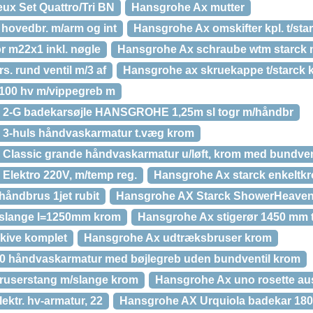
x Set Quattro/Tri BN
Hansgrohe Ax mutter
hovedbr. m/arm og int
Hansgrohe Ax omskifter kpl. t/star
r m22x1 inkl. nøgle
Hansgrohe Ax schraube wtm starck
. rund ventil m/3 af
Hansgrohe ax skruekappe t/starck 
 100 hv m/vippegreb m
 2-G badekarsøjle HANSGROHE 1,25m sl togr m/håndbr
 3-huls håndvaskarmatur t.væg krom
Classic grande håndvaskarmatur u/løft, krom med bundven
Elektro 220V, m/temp reg.
Hansgrohe Ax starck enkeltkr
håndbrus 1jet rubit
Hansgrohe AX Starck ShowerHeaven 
 slange l=1250mm krom
Hansgrohe Ax stigerør 1450 mm t
kive komplet
Hansgrohe Ax udtræksbruser krom
0 håndvaskarmatur med bøjlegreb uden bundventil krom
userstang m/slange krom
Hansgrohe Ax uno rosette ausl
ktr. hv-armatur, 22
Hansgrohe AX Urquiola badekar 1