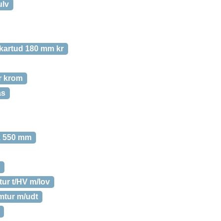
ulv
 kartud 180 mm kr
r krom
as
k 550 mm
ur t/HV m/lov
tur m/udt