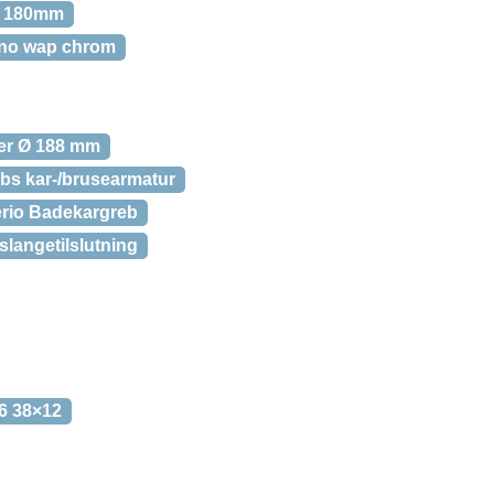
d 180mm
no wap chrom
er Ø 188 mm
bs kar-/brusearmatur
rio Badekargreb
slangetilslutning
6 38×12