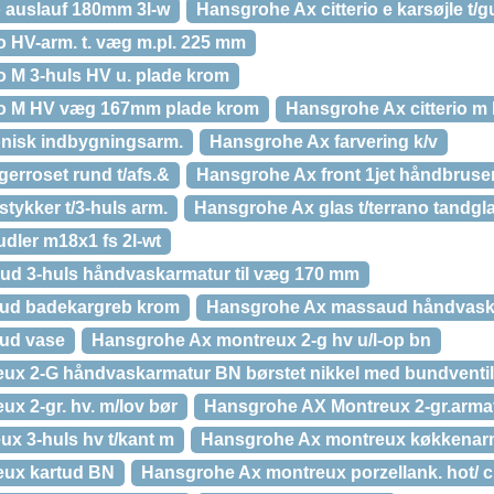
o auslauf 180mm 3l-w
Hansgrohe Ax citterio e karsøjle t/g
o HV-arm. t. væg m.pl. 225 mm
o M 3-huls HV u. plade krom
io M HV væg 167mm plade krom
Hansgrohe Ax citterio m
onisk indbygningsarm.
Hansgrohe Ax farvering k/v
erroset rund t/afs.&
Hansgrohe Ax front 1jet håndbruse
tykker t/3-huls arm.
Hansgrohe Ax glas t/terrano tandgl
dler m18x1 fs 2l-wt
d 3-huls håndvaskarmatur til væg 170 mm
ud badekargreb krom
Hansgrohe Ax massaud håndvas
ud vase
Hansgrohe Ax montreux 2-g hv u/l-op bn
ux 2-G håndvaskarmatur BN børstet nikkel med bundventil
x 2-gr. hv. m/lov bør
Hansgrohe AX Montreux 2-gr.armat
x 3-huls hv t/kant m
Hansgrohe Ax montreux køkkenarm
eux kartud BN
Hansgrohe Ax montreux porzellank. hot/ c