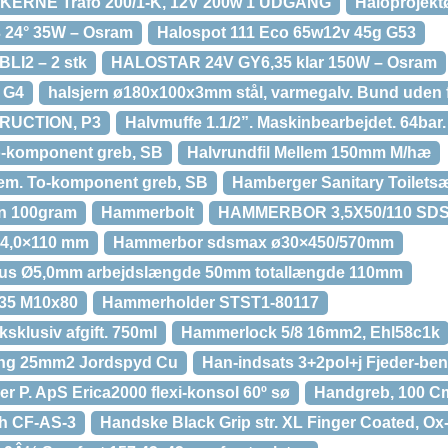
RNE Trafo 200/1-K, 12V 200w 1 UDGANG
Haloprojekt
3 24° 35W – Osram
Halospot 111 Eco 65w12v 45g G53
BLI2 – 2 stk
HALOSTAR 24V GY6,35 klar 150W – Osram
 G4
halsjern ø180x100x3mm stål, varmegalv. Bund uden f
TRUCTION, P3
Halvmuffe 1.1/2”. Maskinbearbejdet. 64bar. 
To-komponent greb, SB
Halvrundfil Mellem 150mm M/hæ
lem. To-komponent greb, SB
Hamberger Sanitary Toilet
n 100gram
Hammerbolt
HAMMERBOR 3,5X50/110 SD
 4,0×110 mm
Hammerbor sdsmax ø30×450/570mm
us Ø5,0mm arbejdslængde 50mm totallængde 110mm
m35 M10x80
Hammerholder STST1-80117
ksklusiv afgift. 750ml
Hammerlock 5/8 16mm2, Ehl58c1k
ing 25mm2 Jordspyd Cu
Han-indsats 3+2pol+j Fjeder-ben
r P. ApS Erica2000 flexi-konsol 60º sø
Handgreb, 100 Cm
h CF-AS-3
Handske Black Grip str. XL Finger Coated, Ox