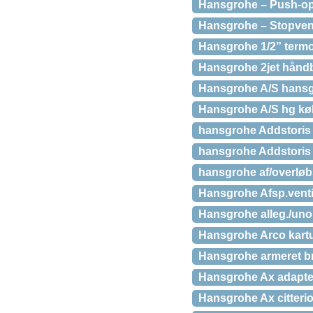
Hansgrohe – Push-ope
Hansgrohe – Stopvent
Hansgrohe 1/2” termo
Hansgrohe 2jet hånd
Hansgrohe A/S hansg
Hansgrohe A/S hg k
hansgrohe Addstoris
hansgrohe Addstoris
hansgrohe af/overløb
Hansgrohe Afsp.venti
Hansgrohe alleg./uno
Hansgrohe Arco kart
Hansgrohe armeret b
Hansgrohe Ax adapter
Hansgrohe Ax citterio 