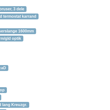
ruser, 3 dele
 termostat karrand
userslange 1600mm
m/gld optik
icaD
rop
 lang Kreuzgr.