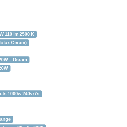
W 110 lm 2500 K
lolux Ceram)
20W – Osram
120W
h-ts 1000w 240vr7s
gange